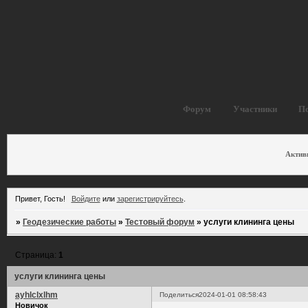
Форум
Участники
П
Актив
Привет, Гость!
Войдите
или
зарегистрируйтесь
.
»
Геодезические работы
»
Тестовый форум
»
услуги клининга цены
Страница:
1
услуги клининга цены
ayhlclxlhm
Поделиться
2024-01-01 08:58:43
Новичок